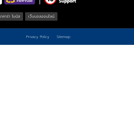
บาคาร่า โบนัส
เว็บบอลออนไลน์
Privacy Policy
Sitemap