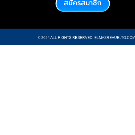
© 2024 ALL RIGHTS RESERVED. ELMASREVUELTO.CO